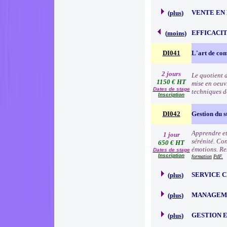
VENTE EN
(
plus
)
EFFICACI
(
moins
)
DI041
L'art de c
2 jours
Le quotient d
1150 € HT
mise en oeuv
Dates de stage
techniques d
Inscription
DI042
Gestion du s
Apprendre et 
1 jour
sérénité. Con
650 € HT
émotions. Res
Dates de stage
Inscription
formation
PdF.
SERVICE 
(
plus
)
MANAGEME
(
plus
)
GESTION 
(
plus
)