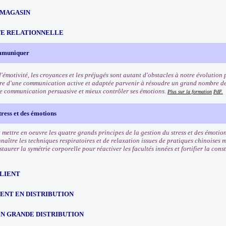
 MAGASIN
TE RELATIONNELLE
ommuniquer
'émotivité, les croyances et les préjugés sont autant d'obstacles à notre évolution 
re d'une communication active et adaptée parvenir à résoudre un grand nombre de
e communication persuasive et mieux contrôler ses émotions.
Plus sur la formation
PdF.
tress et des émotions
mettre en oeuvre les quatre grands principes de la gestion du stress et des émotion
naître les techniques respiratoires et de relaxation issues de pratiques chinoises 
taurer la symétrie corporelle pour réactiver les facultés innées et fortifier la cons
CLIENT
NT EN DISTRIBUTION
EN GRANDE DISTRIBUTION