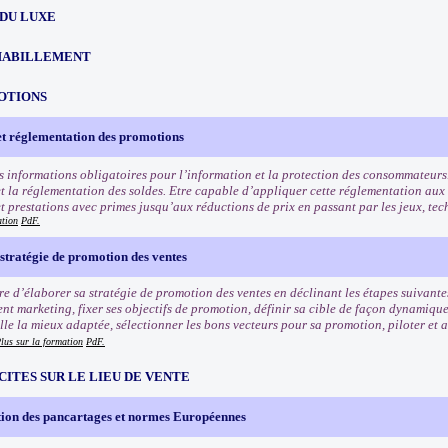
 DU LUXE
HABILLEMENT
OTIONS
et réglementation des promotions
s informations obligatoires pour l’information et la protection des consommateurs
t la réglementation des soldes. Etre capable d’appliquer cette réglementation aux
et prestations avec primes jusqu’aux réductions de prix en passant par les jeux, tec
ation
PdF.
stratégie de promotion des ventes
e d’élaborer sa stratégie de promotion des ventes en déclinant les étapes suivantes
nt marketing, fixer ses objectifs de promotion, définir sa cible de façon dynamiqu
e la mieux adaptée, sélectionner les bons vecteurs pour sa promotion, piloter et an
lus sur la formation
PdF.
CITES SUR LE LIEU DE VENTE
ion des pancartages et normes Européennes