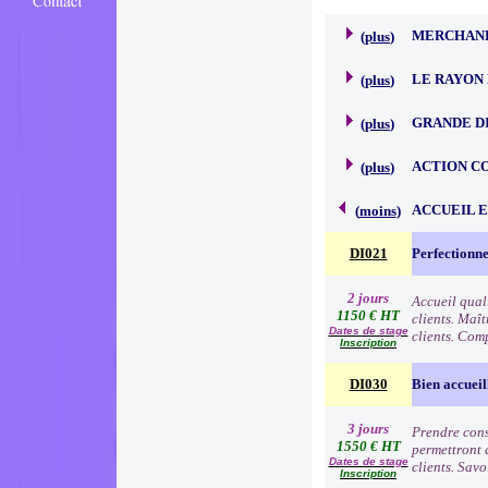
MERCHAND
(
plus
)
LE RAYON 
(
plus
)
GRANDE D
(
plus
)
ACTION C
(
plus
)
ACCUEIL 
(
moins
)
DI021
Perfectionne
2 jours
Accueil qual
1150 € HT
clients. Maît
Dates de stage
clients. Comp
Inscription
DI030
Bien accueil
3 jours
Prendre consc
1550 € HT
permettront d
Dates de stage
clients. Sav
Inscription