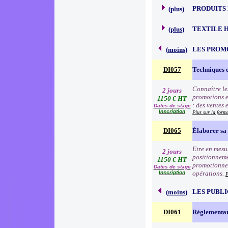
PRODUITS
(
plus
)
TEXTILE 
(
plus
)
LES PROM
(
moins
)
DI057
Techniques 
Connaître le
2 jours
promotions e
1150 € HT
: des ventes 
Dates de stage
Inscription
Plus sur la form
DI065
Élaborer sa 
Etre en mesur
2 jours
positionneme
1150 € HT
promotionnell
Dates de stage
Inscription
opérations.
P
LES PUBLI
(
moins
)
DI061
Réglementat