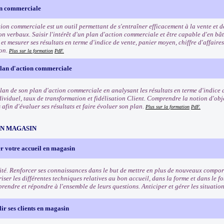
on commerciale
tion commerciale est un outil permettant de s'entraîner efficacement à la vente et 
n verbaux. Saisir l'intérêt d'un plan d'action commerciale et être capable d'en bât
t mesurer ses résultats en terme d'indice de vente, panier moyen, chiffre d'affaires
ion.
Plus sur la formation
PdF.
plan d'action commerciale
ilan de son plan d'action commerciale en analysant les résultats en terme d'indice 
dividuel, taux de transformation et fidélisation Client. Comprendre la notion d'obje
afin d'évaluer ses résultats et faire évoluer son plan.
Plus sur la formation
PdF.
EN MAGASIN
r votre accueil en magasin
ité. Renforcer ses connaissances dans le but de mettre en plus de nouveaux comport
riser les différentes techniques relatives au bon accueil, dans la forme et dans le f
rendre et répondre à l'ensemble de leurs questions. Anticiper et gérer les situation
lir ses clients en magasin