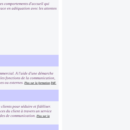
 les comportements d'accueil qui
icace en adéquation avec les attentes
commercial. A l'aide d'une démarche
 les fonctions de la communication,
rnes ou externes.
Plus sur la formation
PdF.
clients pour séduire et fidéliser.
es du client à travers un service
modes de communication.
Plus sur la