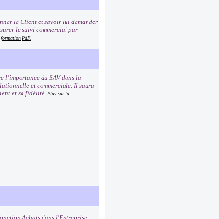
ionner le Client et savoir lui demander
ssurer le suivi commercial par
a formation
PdF.
dre l’importance du SAV dans la
elationnelle et commerciale. Il saura
ent et sa fidélité.
Plus sur la
fonction Achats dans l'Entreprise.