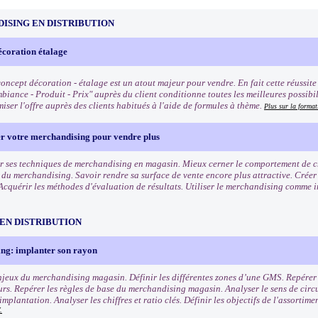
ISING EN DISTRIBUTION
écoration étalage
oncept décoration - étalage est un atout majeur pour vendre. En fait cette réussite q
biance - Produit - Prix" auprès du client conditionne toutes les meilleures possibi
iser l'offre auprès des clients habitués à l'aide de formules à thème.
Plus sur la format
er votre merchandising pour vendre plus
r ses techniques de merchandising en magasin. Mieux cerner le comportement de cha
s du merchandising. Savoir rendre sa surface de vente encore plus attractive. Crée
Acquérir les méthodes d'évaluation de résultats. Utiliser le merchandising comme 
EN DISTRIBUTION
ng: implanter son rayon
enjeux du merchandising magasin. Définir les différentes zones d’une GMS. Repérer l
s. Repérer les règles de base du merchandising magasin. Analyser le sens de circu
mplantation. Analyser les chiffres et ratio clés. Définir les objectifs de l'assortim
.