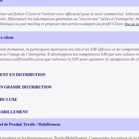
nt
tuer un fichier Client et l'utiliser avec efficacité pour le suivi commercial. Sélect
ées. Déterminer les informations générales ou "one-to-one" utiles à l'entreprise. A
phonique ou par mailing et proposer des services adaptés au profil Client.
Plus sur l
e client
 cette formation, le participant maîtrisera les clés d’un SAV efficace et de compren
nt et l’image de l’entreprise. Il développera les compétences SAV par une culture r
uations conflictuelles ainsi que valoriser le SAV pour optimiser la satisfaction du cli
NT EN DISTRIBUTION
EN GRANDE DISTRIBUTION
 DU LUXE
HABILLEMENT
f de Produit Textile / Habillement
s produits et les fournisseurs en Textile/Habillement. Comprendre les enjeux de la 