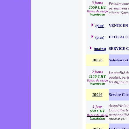
3 jours
Prendre consc
1550 € HT
permettront d
Dates de stage
clients. Sav
Inscription
VENTE EN
(
plus
)
EFFICACI
(
plus
)
SERVICE 
(
moins
)
DI026
Satisfaire et
2 jours
La qualité d
1150 € HT
qualité, per
Dates de stage
les difficult
Inscription
DI046
Service Clie
Acquérir la n
1 jour
Connaître le
650 € HT
personnalisé
Dates de stage
Inscription
formation
PdF.