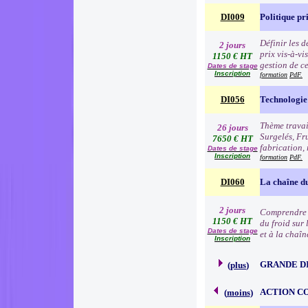
DI009
Politique pr
Définir les 
2 jours
prix vis-à-v
1150 € HT
gestion de c
Dates de stage
Inscription
formation
PdF.
DI056
Technologie 
Thème travai
26 jours
Surgelés, Fr
7650 € HT
fabrication, 
Dates de stage
Inscription
formation
PdF.
DI060
La chaîne du
2 jours
Comprendre l
1150 € HT
du froid sur 
Dates de stage
et à la chaîn
Inscription
GRANDE D
(
plus
)
ACTION C
(
moins
)