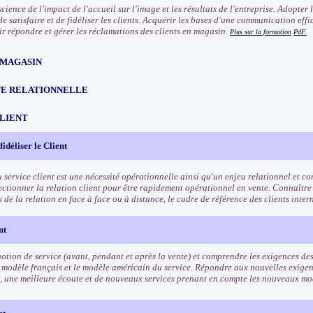
ience de l'impact de l'accueil sur l'image et les résultats de l'entreprise. Adopter
e satisfaire et de fidéliser les clients. Acquérir les bases d'une communication eff
oir répondre et gérer les réclamations des clients en magasin.
Plus sur la formation
PdF.
 MAGASIN
TE RELATIONNELLE
CLIENT
 fidéliser le Client
u service client est une nécessité opérationnelle ainsi qu'un enjeu relationnel et 
fectionner la relation client pour être rapidement opérationnel en vente. Connaître
és de la relation en face à face ou à distance, le cadre de référence des clients inte
nt
otion de service (avant, pendant et après la vente) et comprendre les exigences des 
 modèle français et le modèle américain du service. Répondre aux nouvelles exigenc
, une meilleure écoute et de nouveaux services prenant en compte les nouveaux 