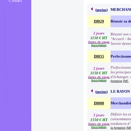
MERCHAND
(
moins
)
DI029
Réussir sa d
2 jours
Réussir son c
1150 € HT
"Accueil - Am
Dates de stage
Savoir dynam
Inscription
DI055
Perfectionn
Perfectionne
2 jours
les principe
1150 € HT
d'échanges. 
Dates de stage
Inscription
formation
PdF.
LE RAYON 
(
moins
)
DI008
Merchandisi
Définir les 
3 jours
consommateur
1550 € HT
tendances d’i
Dates de stage
Inscription
la formation
PdF