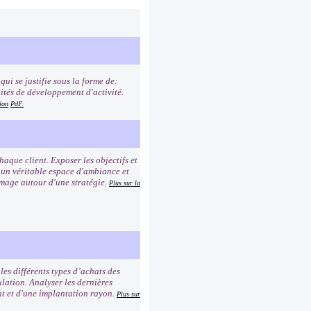
ui se justifie sous la forme de:
lités de développement d'activité.
ion
PdF.
que client. Exposer les objectifs et
r un véritable espace d'ambiance et
image autour d'une stratégie.
Plus sur la
es différents types d’achats des
lation. Analyser les dernières
ent et d'une implantation rayon.
Plus sur