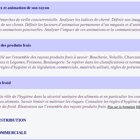
ix et animation de son rayon
démarches de veille concurrentielle. Analyser les indices de cherté. Définir son im
is de ses clients. Définir les facteurs d’animation permanente d’un magasin et d’an
es animations ponctuelles. Analyser l’impact de ces animations et la communicatio
des produits frais
llé sur l'ensemble des rayons produits frais à savoir: Boucherie, Volaille, Charcut
uits et Légumes, Poissons, Boulangerie. Se repérer dans les classifications et norm
règles d'hygiène et de législation commerciale, matériels utilisés, règles de présen
 froid
e rôle de l'hygiène dans la sécurité sanitaire des aliments et en particulier les co
les aliments. Savoir limiter et maîtriser les risques. Connaître les règles d'hygièn
e du froid. Illustration sur l’ensemble des rayons produits frais.
Plus sur la formation
Pd
ISTRIBUTION
OMMERCIALE