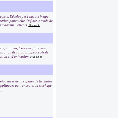
age prix. Développer l’impact image
imation ponctuelle. Définir le mode de
n magasin – clients.
Plus sur la
erie, Traiteur, Crèmerie, Fromage,
alisation des produits, procédés de
tation et d'animation.
Plus sur la
nséquences de la rupture de la chaine
e appliquées au transport, au stockage
F.