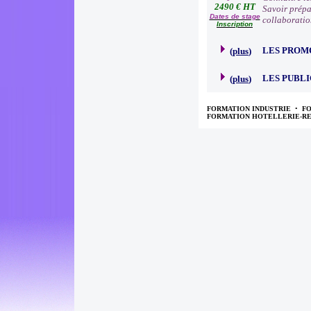
2490 € HT
Savoir prépa
Dates de stage
collaboratio
Inscription
LES PROM
(
plus
)
LES PUBLI
(
plus
)
FORMATION INDUSTRIE
•
F
FORMATION HOTELLERIE-R