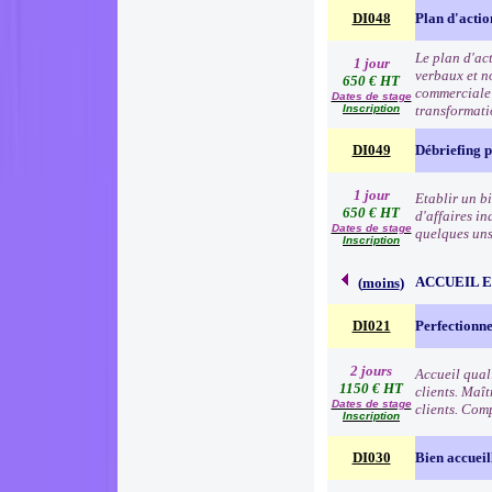
DI048
Plan d'acti
Le plan d'ac
1 jour
verbaux et no
650 € HT
commerciale e
Dates de stage
Inscription
transformat
DI049
Débriefing 
1 jour
Etablir un b
650 € HT
d'affaires in
Dates de stage
quelques uns 
Inscription
ACCUEIL 
(
moins
)
DI021
Perfectionne
2 jours
Accueil qual
1150 € HT
clients. Maît
Dates de stage
clients. Comp
Inscription
DI030
Bien accueil