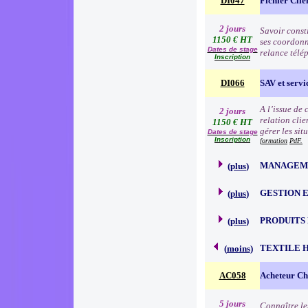
DI047
Fichier Clie
2 jours
Savoir consti
1150 € HT
ses coordonn
Dates de stage
relance télé
Inscription
DI066
SAV et servic
A l’issue de
2 jours
relation clie
1150 € HT
gérer les sit
Dates de stage
Inscription
formation
PdF.
MANAGEME
(
plus
)
GESTION 
(
plus
)
PRODUITS
(
plus
)
TEXTILE 
(
moins
)
AC058
Acheteur Che
5 jours
Connaître le