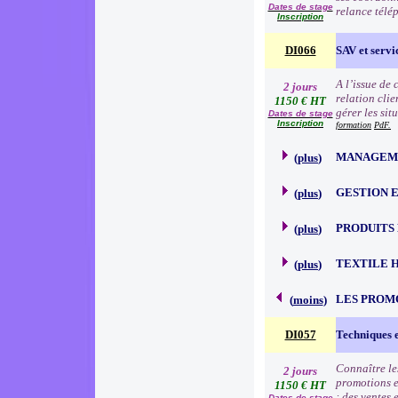
Dates de stage
relance télé
Inscription
DI066
SAV et servic
A l’issue de
2 jours
relation clie
1150 € HT
gérer les sit
Dates de stage
Inscription
formation
PdF.
MANAGEME
(
plus
)
GESTION 
(
plus
)
PRODUITS
(
plus
)
TEXTILE 
(
plus
)
LES PROM
(
moins
)
DI057
Techniques 
Connaître le
2 jours
promotions e
1150 € HT
: des ventes 
Dates de stage