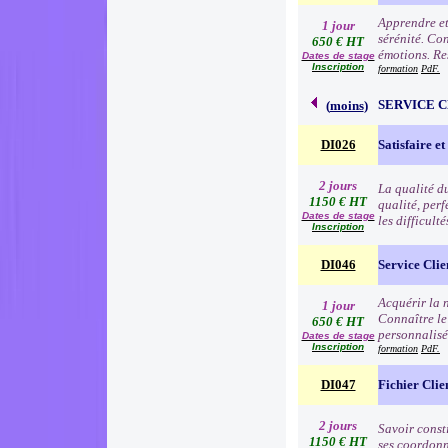
Apprendre et 
1 jour
sérénité. Con
650 € HT
émotions. Res
Dates de stage
Inscription
formation
PdF.
SERVICE 
(
moins
)
DI026
Satisfaire et
2 jours
La qualité d
1150 € HT
qualité, per
Dates de stage
les difficult
Inscription
DI046
Service Clie
Acquérir la n
1 jour
Connaître le
650 € HT
personnalisé
Dates de stage
Inscription
formation
PdF.
DI047
Fichier Clie
2 jours
Savoir consti
1150 € HT
ses coordonn