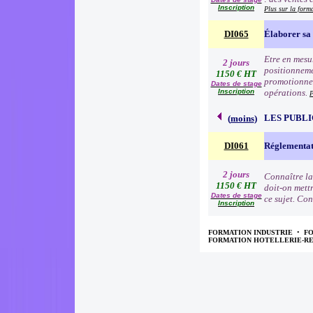
Inscription
Plus sur la form
DI065
Élaborer sa 
Etre en mesur
2 jours
positionneme
1150 € HT
promotionnell
Dates de stage
Inscription
opérations.
P
LES PUBLI
(
moins
)
DI061
Réglementat
2 jours
Connaître la
1150 € HT
doit-on mettr
Dates de stage
ce sujet. Con
Inscription
FORMATION INDUSTRIE
•
F
FORMATION HOTELLERIE-R