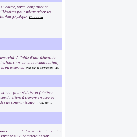
s : calme, force, confiance et
millénaires pour mieux gérer ses
titution physique.
Plus sur la
commercial. A l'aide d'une démarche
 les fonctions de la communication,
rnes ou externes.
Plus sur la formation
PdF.
clients pour séduire et fidéliser.
es du client à travers un service
modes de communication.
Plus sur la
ionner le Client et savoir lui demander
ssurer le suivi commercial par