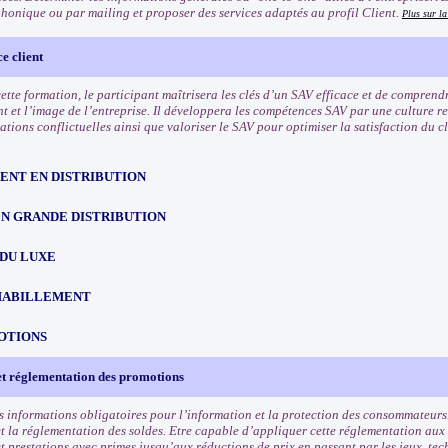
phonique ou par mailing et proposer des services adaptés au profil Client.
Plus sur l
e client
 cette formation, le participant maîtrisera les clés d’un SAV efficace et de compren
nt et l’image de l’entreprise. Il développera les compétences SAV par une culture r
uations conflictuelles ainsi que valoriser le SAV pour optimiser la satisfaction du cli
NT EN DISTRIBUTION
EN GRANDE DISTRIBUTION
 DU LUXE
HABILLEMENT
OTIONS
et réglementation des promotions
s informations obligatoires pour l’information et la protection des consommateurs
t la réglementation des soldes. Etre capable d’appliquer cette réglementation aux
et prestations avec primes jusqu’aux réductions de prix en passant par les jeux, tec