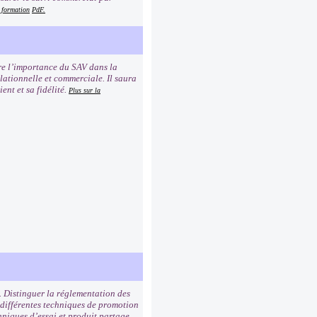
a formation
PdF.
dre l’importance du SAV dans la
elationnelle et commerciale. Il saura
ent et sa fidélité.
Plus sur la
. Distinguer la réglementation des
 différentes techniques de promotion
hniques d’essai et produit partage.