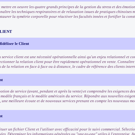
mettre en oeuvre les quatre grands principes de la gestion du stress et des émotion
naître les techniques respiratoires et de relaxation issues de pratiques chinoises 
taurer la symétrie corporelle pour réactiver les facultés innées et fortifier la cons
CLIENT
 fidéliser le Client
u service client est une nécessité opérationnelle ainsi qu'un enjeu relationnel et 
fectionner la relation client pour être rapidement opérationnel en vente. Connaître
és de la relation en face à face ou à distance, le cadre de référence des clients inte
nt
otion de service (avant, pendant et après la vente) et comprendre les exigences des 
 modèle français et le modèle américain du service. Répondre aux nouvelles exigenc
, une meilleure écoute et de nouveaux services prenant en compte les nouveaux 
nt
tuer un fichier Client et l'utiliser avec efficacité pour le suivi commercial. Sélect
ées. Déterminer les informations générales ou "one-to-one" utiles à l'entreprise. A