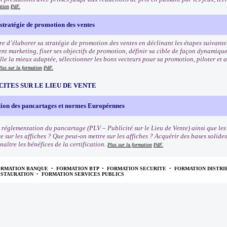
ation
PdF.
stratégie de promotion des ventes
e d’élaborer sa stratégie de promotion des ventes en déclinant les étapes suivantes
nt marketing, fixer ses objectifs de promotion, définir sa cible de façon dynamiqu
e la mieux adaptée, sélectionner les bons vecteurs pour sa promotion, piloter et an
lus sur la formation
PdF.
CITES SUR LE LIEU DE VENTE
ion des pancartages et normes Européennes
 réglementation du pancartage (PLV – Publicité sur le Lieu de Vente) ainsi que le
e sur les affiches ? Que peut-on mettre sur les affiches ? Acquérir des bases solide
naître les bénéfices de la certification.
Plus sur la formation
PdF.
ORMATION BANQUE
•
FORMATION BTP
•
FORMATION SECURITE
•
FORMATION DISTRI
ESTAURATION
•
FORMATION SERVICES PUBLICS