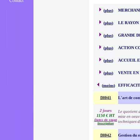
MERCHAND
(
plus
)
LE RAYON 
(
plus
)
GRANDE D
(
plus
)
ACTION C
(
plus
)
ACCUEIL 
(
plus
)
VENTE EN
(
plus
)
EFFICACI
(
moins
)
DI041
L'art de c
2 jours
Le quotient d
1150 € HT
mise en oeuv
Dates de stage
techniques d
Inscription
DI042
Gestion du s