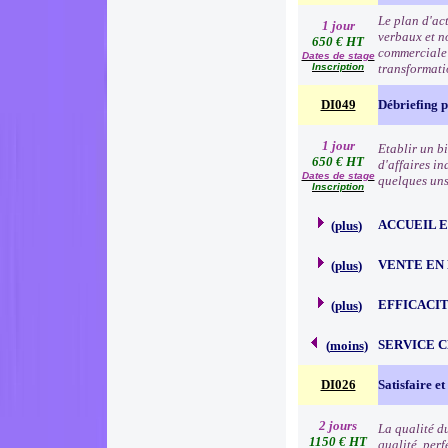
Le plan d'ac
1 jour
verbaux et no
650 € HT
commerciale e
Dates de stage
Inscription
transformat
DI049
Débriefing 
1 jour
Etablir un b
650 € HT
d'affaires in
Dates de stage
quelques uns 
Inscription
ACCUEIL 
(
plus
)
VENTE EN
(
plus
)
EFFICACI
(
plus
)
SERVICE 
(
moins
)
DI026
Satisfaire et
2 jours
La qualité d
1150 € HT
qualité, per