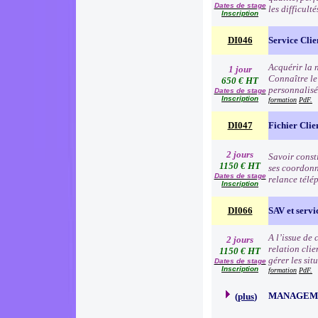
Dates de stage
les difficult
Inscription
DI046
Service Clie
Acquérir la n
1 jour
Connaître le
650 € HT
personnalisé
Dates de stage
Inscription
formation
PdF.
DI047
Fichier Clie
2 jours
Savoir consti
1150 € HT
ses coordonn
Dates de stage
relance télé
Inscription
DI066
SAV et servic
A l’issue de
2 jours
relation clie
1150 € HT
gérer les sit
Dates de stage
Inscription
formation
PdF.
MANAGEME
(
plus
)