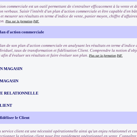
tion commerciale est un outil permettant de s'entraîner efficacement à la vente et 
n verbaux. Saisir l'intérêt d'un plan d'action commerciale et être capable d'en bât
t mesurer ses résultats en terme d'indice de vente, panier moyen, chiffre d'affaires
ion.
Plus sur la formation
PdF.
plan d'action commerciale
ilan de son plan d'action commerciale en analysant les résultats en terme d'indice 
dividuel, taux de transformation et fidélisation Client. Comprendre la notion d'obje
afin d'évaluer ses résultats et faire évoluer son plan.
Plus sur la formation
PdF.
EN MAGASIN
 MAGASIN
TE RELATIONNELLE
CLIENT
 fidéliser le Client
u service client est une nécessité opérationnelle ainsi qu'un enjeu relationnel et 
fectionner la relation client pour être rapidement opérationnel en vente. Connaître