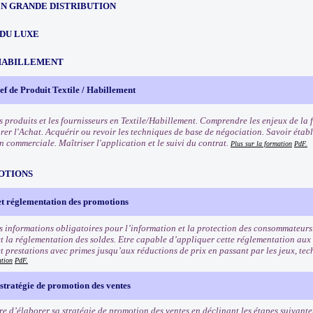
EN GRANDE DISTRIBUTION
 DU LUXE
HABILLEMENT
f de Produit Textile / Habillement
s produits et les fournisseurs en Textile/Habillement. Comprendre les enjeux de la 
rer l'Achat. Acquérir ou revoir les techniques de base de négociation. Savoir établ
n commerciale. Maîtriser l'application et le suivi du contrat.
Plus sur la formation
PdF.
OTIONS
et réglementation des promotions
s informations obligatoires pour l’information et la protection des consommateurs
t la réglementation des soldes. Etre capable d’appliquer cette réglementation aux
et prestations avec primes jusqu’aux réductions de prix en passant par les jeux, tec
ation
PdF.
stratégie de promotion des ventes
e d’élaborer sa stratégie de promotion des ventes en déclinant les étapes suivantes