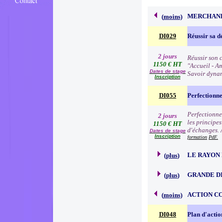
MERCHAND
(
moins
)
DI029
Réussir sa d
2 jours
Réussir son c
1150 € HT
"Accueil - Am
Dates de stage
Savoir dynam
Inscription
DI055
Perfectionn
Perfectionne
2 jours
les principe
1150 € HT
d'échanges. 
Dates de stage
Inscription
formation
PdF.
LE RAYON 
(
plus
)
GRANDE D
(
plus
)
ACTION C
(
moins
)
DI048
Plan d'acti