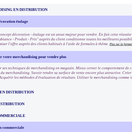
ISING EN DISTRIBUTION
écoration étalage
oncept décoration - étalage est un atout majeur pour vendre. En fait cette réussite q
biance - Produit - Prix" auprès du client conditionne toutes les meilleures possibi
iser l'offre auprès des clients habitués à l'aide de formules à thème.
Plus sur la format
er votre merchandising pour vendre plus
r ses techniques de merchandising en magasin. Mieux cerner le comportement de cha
s du merchandising. Savoir rendre sa surface de vente encore plus attractive. Crée
Acquérir les méthodes d'évaluation de résultats. Utiliser le merchandising comme 
EN DISTRIBUTION
ISTRIBUTION
OMMERCIALE
on commerciale