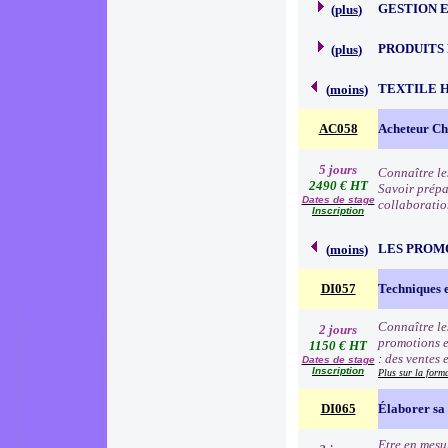
GESTION 
(
plus
)
PRODUITS
(
plus
)
TEXTILE 
(
moins
)
AC058
Acheteur Che
5 jours
Connaître le
2490 € HT
Savoir prépa
Dates de stage
collaboratio
Inscription
LES PROM
(
moins
)
DI057
Techniques 
Connaître le
2 jours
promotions e
1150 € HT
: des ventes 
Dates de stage
Inscription
Plus sur la form
DI065
Élaborer sa 
Etre en mesur