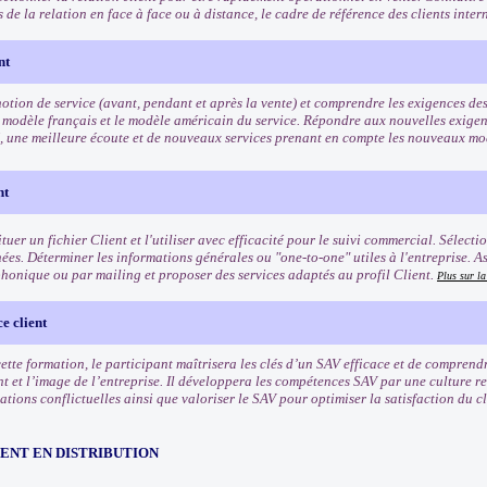
és de la relation en face à face ou à distance, le cadre de référence des clients inte
nt
otion de service (avant, pendant et après la vente) et comprendre les exigences des 
 modèle français et le modèle américain du service. Répondre aux nouvelles exigenc
, une meilleure écoute et de nouveaux services prenant en compte les nouveaux 
nt
tuer un fichier Client et l'utiliser avec efficacité pour le suivi commercial. Sélect
ées. Déterminer les informations générales ou "one-to-one" utiles à l'entreprise. A
phonique ou par mailing et proposer des services adaptés au profil Client.
Plus sur l
e client
 cette formation, le participant maîtrisera les clés d’un SAV efficace et de compren
nt et l’image de l’entreprise. Il développera les compétences SAV par une culture r
uations conflictuelles ainsi que valoriser le SAV pour optimiser la satisfaction du cli
NT EN DISTRIBUTION